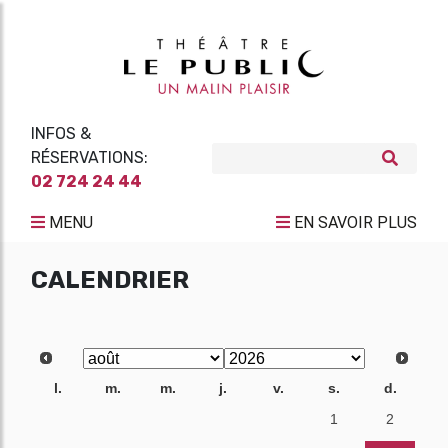
INFOS &
RÉSERVATIONS:
02 724 24 44
MENU
EN SAVOIR PLUS
CALENDRIER
l.
m.
m.
j.
v.
s.
d.
27
28
29
30
31
1
2