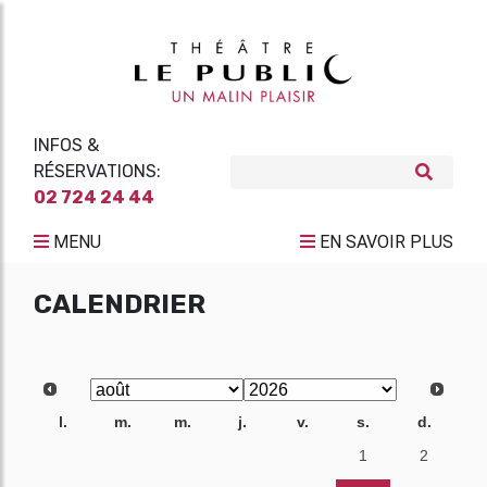
INFOS &
RÉSERVATIONS:
02 724 24 44
MENU
EN SAVOIR PLUS
CALENDRIER
l.
m.
m.
j.
v.
s.
d.
27
28
29
30
31
1
2