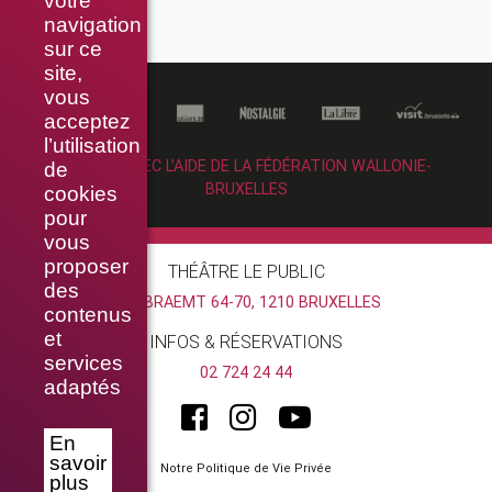
votre
navigation
sur ce
site,
vous
acceptez
l’utilisation
RÉALISÉ AVEC L’AIDE DE LA FÉDÉRATION WALLONIE-
de
BRUXELLES
cookies
pour
vous
proposer
THÉÂTRE LE PUBLIC
des
RUE BRAEMT 64-70, 1210 BRUXELLES
contenus
et
INFOS & RÉSERVATIONS
services
02 724 24 44
adaptés
En
savoir
Notre Politique de Vie Privée
plus