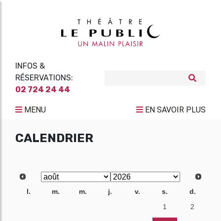
INFOS &
RÉSERVATIONS:
02 724 24 44
MENU
EN SAVOIR PLUS
CALENDRIER
l.
m.
m.
j.
v.
s.
d.
27
28
29
30
31
1
2