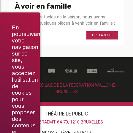
À voir en famille
Parmi les spectacles de la saison, nous avons
sélectionné quelques pièces à venir voir en famille :
En
poursuivant
LIRE LA SUITE
votre
navigation
sur ce
site,
vous
acceptez
l’utilisation
RÉALISÉ AVEC L’AIDE DE LA FÉDÉRATION WALLONIE-
de
BRUXELLES
cookies
pour
vous
proposer
THÉÂTRE LE PUBLIC
des
RUE BRAEMT 64-70, 1210 BRUXELLES
contenus
et
INFOS & RÉSERVATIONS