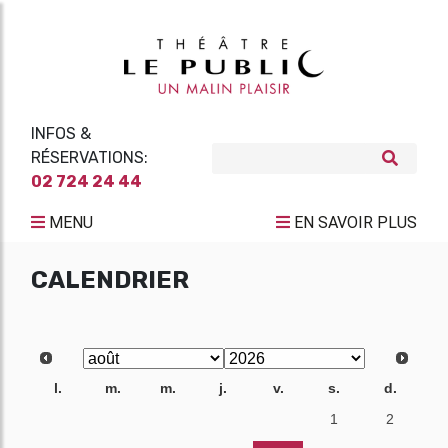
INFOS &
RÉSERVATIONS:
02 724 24 44
MENU
EN SAVOIR PLUS
CALENDRIER
l.
m.
m.
j.
v.
s.
d.
27
28
29
30
31
1
2