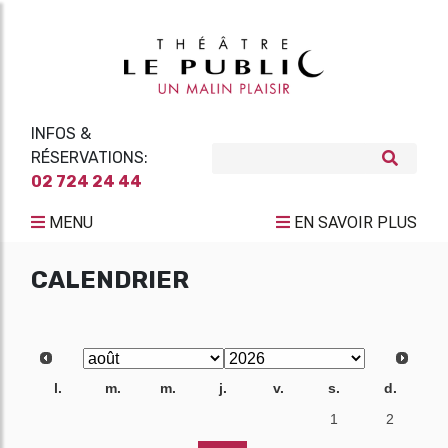
INFOS &
RÉSERVATIONS:
02 724 24 44
MENU
EN SAVOIR PLUS
CALENDRIER
l.
m.
m.
j.
v.
s.
d.
27
28
29
30
31
1
2