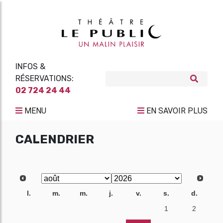
INFOS &
RÉSERVATIONS:
02 724 24 44
MENU
EN SAVOIR PLUS
CALENDRIER
l.
m.
m.
j.
v.
s.
d.
27
28
29
30
31
1
2