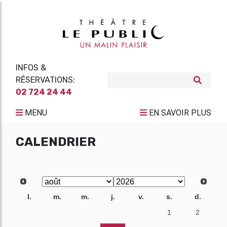
INFOS &
RÉSERVATIONS:
02 724 24 44
MENU
EN SAVOIR PLUS
CALENDRIER
l.
m.
m.
j.
v.
s.
d.
27
28
29
30
31
1
2