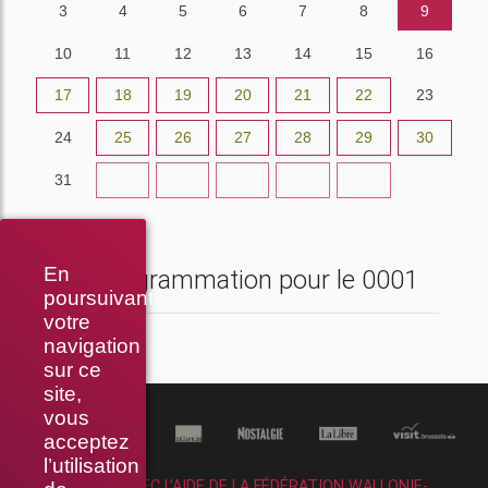
3
4
5
6
7
8
9
10
11
12
13
14
15
16
17
18
19
20
21
22
23
24
25
26
27
28
29
30
31
1
2
3
4
5
6
aujourd’hui
En
Programmation pour le 0001
poursuivant
votre
navigation
sur ce
site,
vous
acceptez
l’utilisation
RÉALISÉ AVEC L’AIDE DE LA FÉDÉRATION WALLONIE-