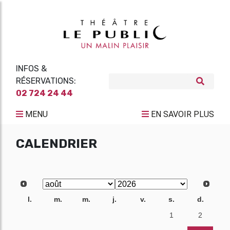
INFOS &
RÉSERVATIONS:
02 724 24 44
MENU
EN SAVOIR PLUS
CALENDRIER
l.
m.
m.
j.
v.
s.
d.
27
28
29
30
31
1
2