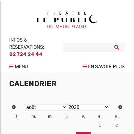
INFOS &
RÉSERVATIONS:
02 724 24 44
MENU
EN SAVOIR PLUS
CALENDRIER
l.
m.
m.
j.
v.
s.
d.
27
28
29
30
31
1
2