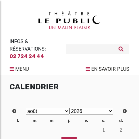
INFOS &
RÉSERVATIONS:
02 724 24 44
MENU
EN SAVOIR PLUS
CALENDRIER
l.
m.
m.
j.
v.
s.
d.
27
28
29
30
31
1
2