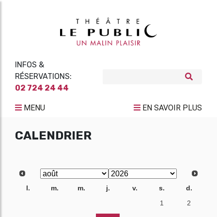
INFOS &
RÉSERVATIONS:
02 724 24 44
MENU
EN SAVOIR PLUS
CALENDRIER
l.
m.
m.
j.
v.
s.
d.
27
28
29
30
31
1
2