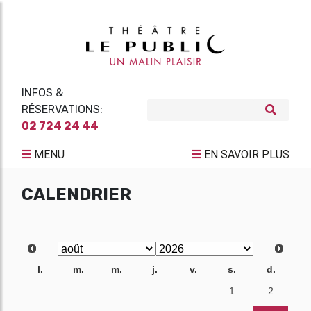
INFOS &
RÉSERVATIONS:
02 724 24 44
MENU
EN SAVOIR PLUS
CALENDRIER
l.
m.
m.
j.
v.
s.
d.
27
28
29
30
31
1
2