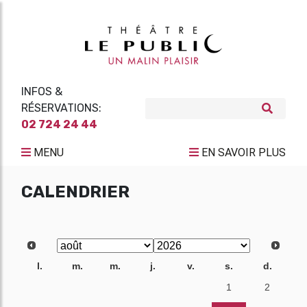
INFOS &
RÉSERVATIONS:
02 724 24 44
MENU
EN SAVOIR PLUS
CALENDRIER
l.
m.
m.
j.
v.
s.
d.
27
28
29
30
31
1
2