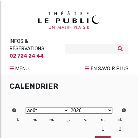
INFOS &
RÉSERVATIONS:
02 724 24 44
MENU
EN SAVOIR PLUS
CALENDRIER
l.
m.
m.
j.
v.
s.
d.
27
28
29
30
31
1
2