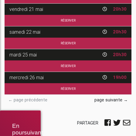
vendredi
21 mai
20h30
RÉSERVER
samedi
22 mai
20h30
RÉSERVER
mardi
25 mai
20h30
RÉSERVER
mercredi
26 mai
19h00
RÉSERVER
← page précédente
page suivante →
PARTAGER
En
poursuivant