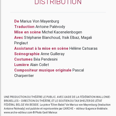
DISTRIBUTION
De
Marius Von Mayenburg
Traduction
Antoine Palévody
Mise en scène
Michel Kacenelenbogen
Avec
Stéphanie Blanchoud
,
Itsik Elbaz
,
Magali
Pinglaut
Assistanat à la mise en scène
Hélène Catsaras
Scénographie
Anne Guilleray
Costumes
Béa Pendesini
Lumière
Alain Collet
Compositeur musique originale
Pascal
Charpentier
UNE PRODUCTION DU THÉÂTRE LE PUBLIC. AVEC L'AIDE DE LA FÉDÉRATION WALLONIE-
BRUXELLES – DIRECTION DU THÉÂTRE, ET LE SOUTIEN DU TAX SHELTER DE L’ÉTAT
FÉDÉRAL BELGE VIA BESIDE. La pièce "Ellen Babić" de Marius von Mayenburg (traduction
Antoine Palévody) est publiée et représentée par L’ARCHE – éditeur & agence théâtrale.
www.arche-editeur.com © Photo Gaël Maleux