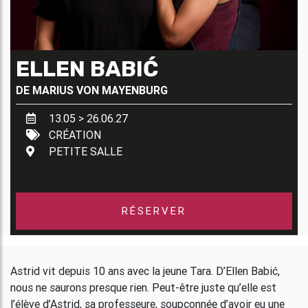
ELLEN BABIĆ
DE
MARIUS VON MAYENBURG
13.05 > 26.06.27
CRÉATION
PETITE SALLE
RÉSERVER
Astrid vit depuis 10 ans avec la jeune Tara. D’Ellen Babić,
nous ne saurons presque rien. Peut-être juste qu’elle est
l’élève d’Astrid, sa professeure, soupçonnée d’avoir eu une