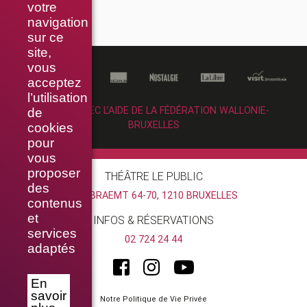
votre
navigation
sur ce
site,
vous
acceptez
l’utilisation
RÉALISÉ AVEC L’AIDE DE LA FÉDÉRATION WALLONIE-
de
BRUXELLES
cookies
pour
vous
proposer
THÉÂTRE LE PUBLIC
des
RUE BRAEMT 64-70, 1210 BRUXELLES
contenus
et
INFOS & RÉSERVATIONS
services
02 724 24 44
adaptés
En
savoir
Notre Politique de Vie Privée