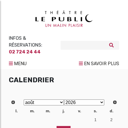
INFOS &
RÉSERVATIONS:
02 724 24 44
MENU
EN SAVOIR PLUS
CALENDRIER
l.
m.
m.
j.
v.
s.
d.
27
28
29
30
31
1
2