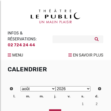
INFOS &
RÉSERVATIONS:
02 724 24 44
MENU
EN SAVOIR PLUS
CALENDRIER
l.
m.
m.
j.
v.
s.
d.
27
28
29
30
31
1
2