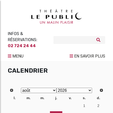
INFOS &
RÉSERVATIONS:
02 724 24 44
MENU
EN SAVOIR PLUS
CALENDRIER
l.
m.
m.
j.
v.
s.
d.
27
28
29
30
31
1
2