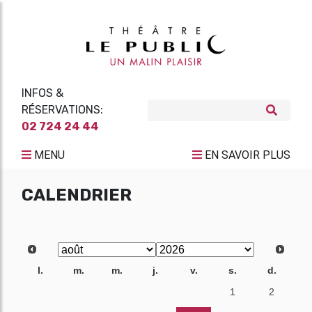
INFOS &
RÉSERVATIONS:
02 724 24 44
MENU
EN SAVOIR PLUS
CALENDRIER
l.
m.
m.
j.
v.
s.
d.
27
28
29
30
31
1
2