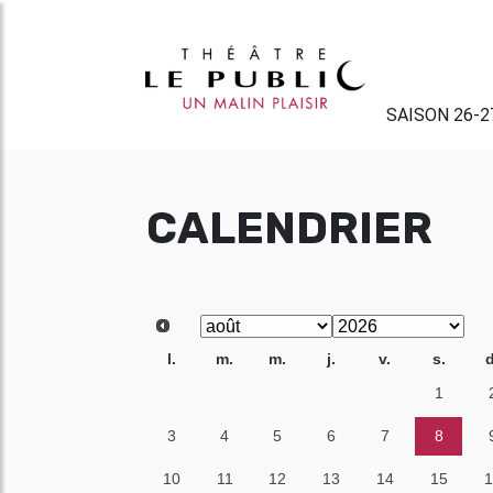
SAISON 26-2
CALENDRIER
l.
m.
m.
j.
v.
s.
d
27
28
29
30
31
1
3
4
5
6
7
8
10
11
12
13
14
15
1