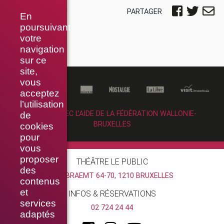
PARTAGER
En
poursuivant
votre
navigation
sur ce
site,
vous
acceptez
l’utilisation
RÉALISÉ AVEC L’AIDE DE LA FÉDÉRATION WALLONIE-
de
BRUXELLES
cookies
pour
vous
proposer
THÉÂTRE LE PUBLIC
des
RUE BRAEMT 64-70, 1210 BRUXELLES
contenus
et
INFOS & RÉSERVATIONS
services
02 724 24 44
adaptés