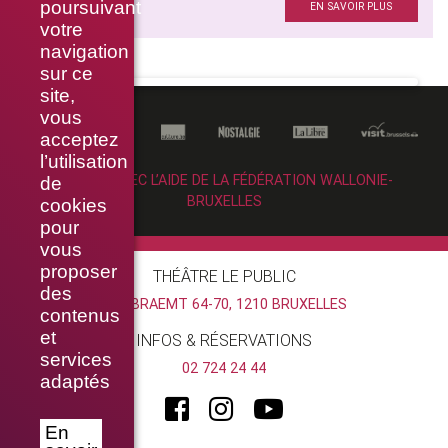
De
poursuivant
EN SAVOIR PLUS
votre
navigation
sur ce
site,
vous
acceptez
l’utilisation
RÉALISÉ AVEC L’AIDE DE LA FÉDÉRATION WALLONIE-
de
BRUXELLES
cookies
pour
vous
proposer
THÉÂTRE LE PUBLIC
des
RUE BRAEMT 64-70, 1210 BRUXELLES
contenus
et
INFOS & RÉSERVATIONS
services
02 724 24 44
adaptés
En