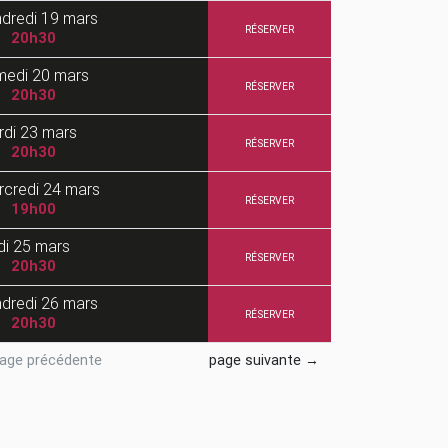
dredi
19 mars
RÉSERVER
20h30
medi
20 mars
RÉSERVER
20h30
rdi
23 mars
RÉSERVER
20h30
rcredi
24 mars
RÉSERVER
19h00
di
25 mars
RÉSERVER
20h30
dredi
26 mars
RÉSERVER
20h30
age précédente
page suivante →