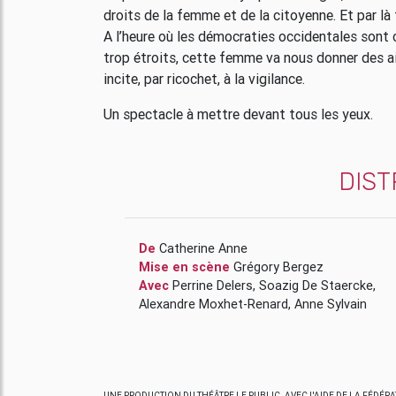
droits de la femme et de la citoyenne. Et par là
A l’heure où les démocraties occidentales sont 
trop étroits, cette femme va nous donner des ai
incite, par ricochet, à la vigilance.
Un spectacle à mettre devant tous les yeux.
DIST
De
Catherine Anne
Mise en scène
Grégory Bergez
Avec
Perrine Delers
,
Soazig De Staercke
,
Alexandre Moxhet-Renard
,
Anne Sylvain
UNE PRODUCTION DU THÉÂTRE LE PUBLIC. AVEC L'AIDE DE LA FÉDÉR