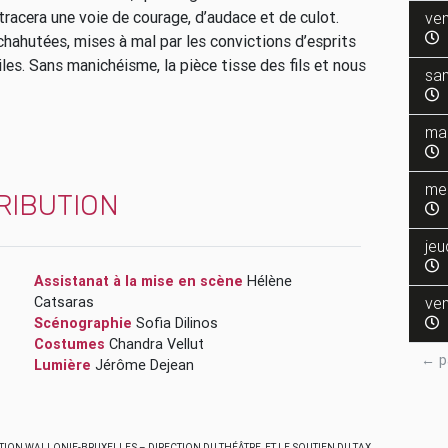
 tracera une voie de courage, d’audace et de culot.
ven
chahutées, mises à mal par les convictions d’esprits
les. Sans manichéisme, la pièce tisse des fils et nous
sa
ma
me
RIBUTION
jeu
Assistanat à la mise en scène
Hélène
Catsaras
ven
Scénographie
Sofia Dilinos
Costumes
Chandra Vellut
← p
Lumière
Jérôme Dejean
ATION WALLONIE-BRUXELLES – DIRECTION DU THÉÂTRE, ET LE SOUTIEN DU TAX