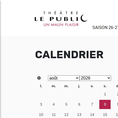
SAISON 26-2
CALENDRIER
l.
m.
m.
j.
v.
s.
d
27
28
29
30
31
1
3
4
5
6
7
8
10
11
12
13
14
15
1