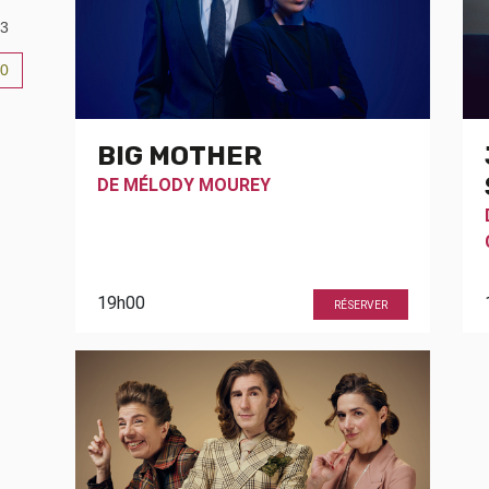
3
0
6
BIG MOTHER
DE
MÉLODY MOUREY
19h00
RÉSERVER