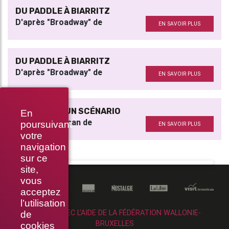
DU PADDLE À BIARRITZ
D'après "Broadway" de
EN SAVOIR PLUS
DU PADDLE À BIARRITZ
D'après "Broadway" de
EN SAVOIR PLUS
JOURNAL D’UN SCÉNARIO
En
D'après le roman de
poursuivant
EN SAVOIR PLUS
votre
navigation
sur ce
site,
vous
acceptez
l’utilisation
RÉALISÉ AVEC L’AIDE DE LA FÉDÉRATION WALLONIE-
de
BRUXELLES
cookies