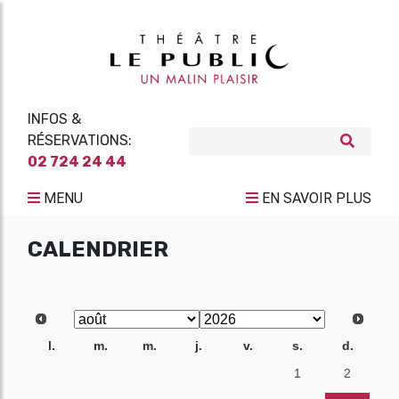
INFOS &
RÉSERVATIONS:
02 724 24 44
MENU
EN SAVOIR PLUS
CALENDRIER
l.
m.
m.
j.
v.
s.
d.
27
28
29
30
31
1
2