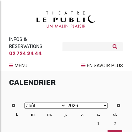
INFOS &
RÉSERVATIONS:
02 724 24 44
MENU
EN SAVOIR PLUS
CALENDRIER
l.
m.
m.
j.
v.
s.
d.
27
28
29
30
31
1
2