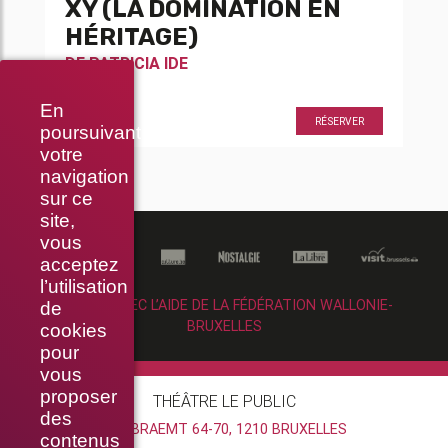
XY (LA DOMINATION EN
HÉRITAGE)
DE
PATRICIA IDE
En
20h30
RÉSERVER
poursuivant
votre
navigation
sur ce
site,
vous
acceptez
l’utilisation
RÉALISÉ AVEC L’AIDE DE LA FÉDÉRATION WALLONIE-
de
BRUXELLES
cookies
pour
vous
proposer
THÉÂTRE LE PUBLIC
des
RUE BRAEMT 64-70, 1210 BRUXELLES
contenus