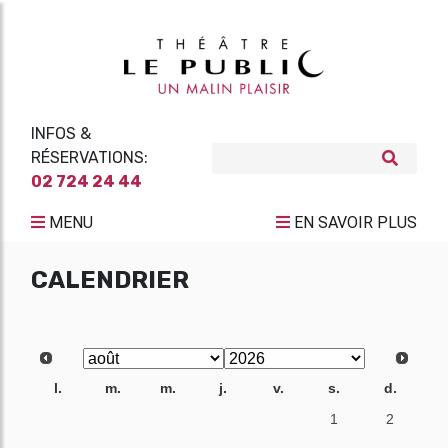
INFOS &
RÉSERVATIONS:
02 724 24 44
MENU
EN SAVOIR PLUS
CALENDRIER
l.
m.
m.
j.
v.
s.
d.
27
28
29
30
31
1
2