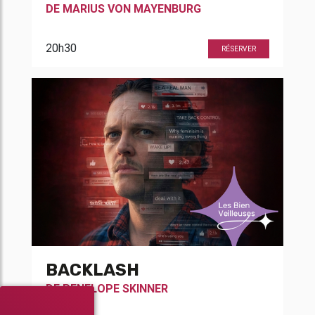
DE
MARIUS VON MAYENBURG
20h30
RÉSERVER
BACKLASH
DE
PENELOPE SKINNER