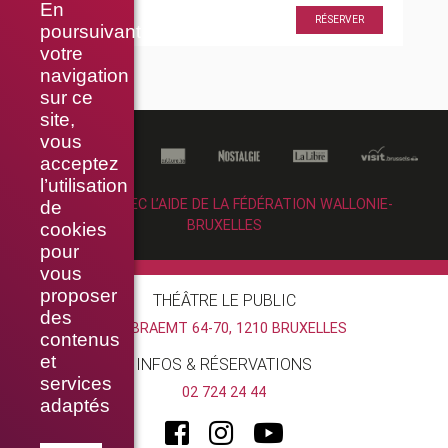
En
20h30
RÉSERVER
poursuivant
votre
navigation
sur ce
site,
vous
acceptez
l’utilisation
RÉALISÉ AVEC L’AIDE DE LA FÉDÉRATION WALLONIE-
de
BRUXELLES
cookies
pour
vous
proposer
THÉÂTRE LE PUBLIC
des
RUE BRAEMT 64-70, 1210 BRUXELLES
contenus
et
INFOS & RÉSERVATIONS
services
02 724 24 44
adaptés