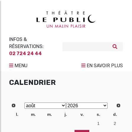
INFOS &
RÉSERVATIONS:
02 724 24 44
MENU
EN SAVOIR PLUS
CALENDRIER
l.
m.
m.
j.
v.
s.
d.
27
28
29
30
31
1
2