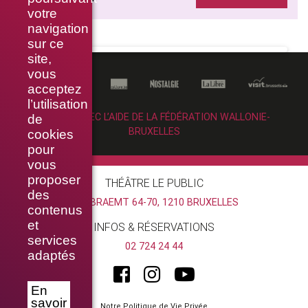
votre
navigation
sur ce
site,
vous
acceptez
l’utilisation
RÉALISÉ AVEC L’AIDE DE LA FÉDÉRATION WALLONIE-
de
BRUXELLES
cookies
pour
vous
proposer
THÉÂTRE LE PUBLIC
des
RUE BRAEMT 64-70, 1210 BRUXELLES
contenus
et
INFOS & RÉSERVATIONS
services
02 724 24 44
adaptés
En
savoir
Notre Politique de Vie Privée