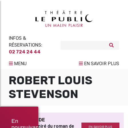
INFOS &
RÉSERVATIONS:
02 724 24 44
MENU
EN SAVOIR PLUS
ROBERT LOUIS
STEVENSON
JEKYLL // HYDE
En
Librement inspiré du roman de
poursuivant
EN SAVOIR PLUS