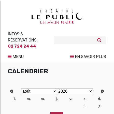
INFOS &
RÉSERVATIONS:
02 724 24 44
MENU
EN SAVOIR PLUS
CALENDRIER
l.
m.
m.
j.
v.
s.
d.
27
28
29
30
31
1
2