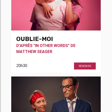
OUBLIE-MOI
D'APRÈS "IN OTHER WORDS" DE
MATTHEW SEAGER
20h30
RÉSERVER