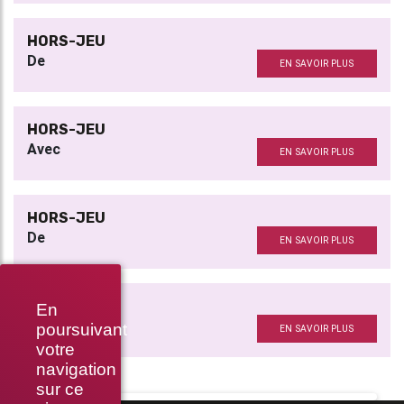
HORS-JEU
De
EN SAVOIR PLUS
HORS-JEU
Avec
EN SAVOIR PLUS
HORS-JEU
De
EN SAVOIR PLUS
HORS-JEU
En
Avec
poursuivant
EN SAVOIR PLUS
votre
navigation
sur ce