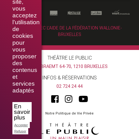
site,
vous
acceptez
l’utilisation
RÉALISÉ AVEC L’AIDE DE LA FÉDÉRATION WALLONIE-
de
BRUXELLES
cookies
pour
vous
proposer
THÉÂTRE LE PUBLIC
des
RUE BRAEMT 64-70, 1210 BRUXELLES
contenus
et
INFOS & RÉSERVATIONS
services
02 724 24 44
adaptés
En
savoir
Notre Politique de Vie Privée
plus
Accepter
Refuser