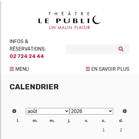
INFOS &
RÉSERVATIONS:
02 724 24 44
MENU
EN SAVOIR PLUS
CALENDRIER
l.
m.
m.
j.
v.
s.
d.
27
28
29
30
31
1
2