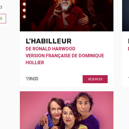
3
0
6
L’HABILLEUR
DE
RONALD HARWOOD
VERSION FRANÇAISE DE
DOMINIQUE
HOLLIER
19h00
RÉSERVER