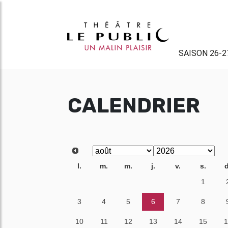
SAISON 26-2
CALENDRIER
l.
m.
m.
j.
v.
s.
d
27
28
29
30
31
1
3
4
5
6
7
8
10
11
12
13
14
15
1