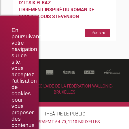
D'
ITSIK ELBAZ
LIBREMENT INSPIRÉ DU ROMAN DE
ROBERT LOUIS STEVENSON
En
20h30
RÉSERVER
poursuivant
votre
navigation
sur ce
site,
vous
acceptez
l’utilisation
RÉALISÉ AVEC L’AIDE DE LA FÉDÉRATION WALLONIE-
de
BRUXELLES
cookies
pour
vous
proposer
THÉÂTRE LE PUBLIC
des
RUE BRAEMT 64-70, 1210 BRUXELLES
contenus