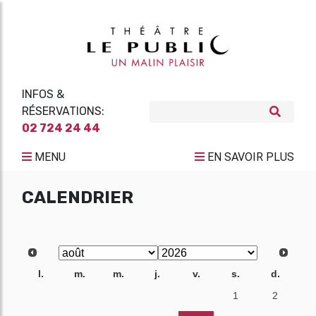
INFOS &
RÉSERVATIONS:
02 724 24 44
MENU
EN SAVOIR PLUS
CALENDRIER
l.
m.
m.
j.
v.
s.
d.
27
28
29
30
31
1
2