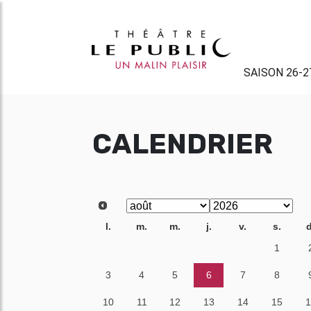
SAISON 26-2
CALENDRIER
l.
m.
m.
j.
v.
s.
d
27
28
29
30
31
1
3
4
5
6
7
8
10
11
12
13
14
15
1