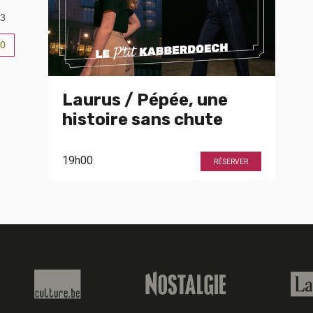
3
0
6
Laurus / Pépée, une
histoire sans chute
19h00
RÉSERVER