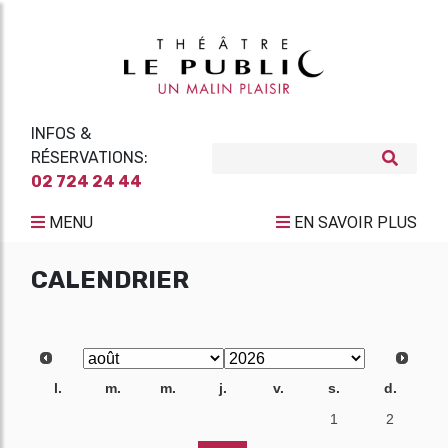
INFOS &
RÉSERVATIONS:
02 724 24 44
MENU
EN SAVOIR PLUS
CALENDRIER
l.
m.
m.
j.
v.
s.
d.
27
28
29
30
31
1
2