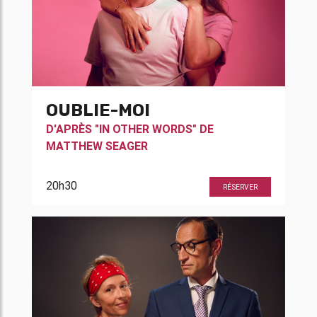
OUBLIE-MOI
D'APRÈS "IN OTHER WORDS" DE
MATTHEW SEAGER
20h30
RÉSERVER