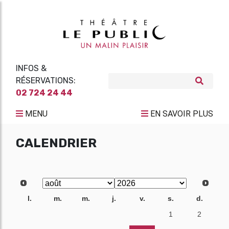
INFOS &
RÉSERVATIONS:
02 724 24 44
MENU
EN SAVOIR PLUS
CALENDRIER
l.
m.
m.
j.
v.
s.
d.
27
28
29
30
31
1
2