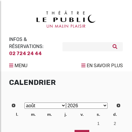
INFOS &
RÉSERVATIONS:
02 724 24 44
MENU
EN SAVOIR PLUS
CALENDRIER
l.
m.
m.
j.
v.
s.
d.
27
28
29
30
31
1
2