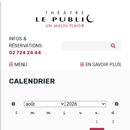
INFOS &
RÉSERVATIONS:
02 724 24 44
MENU
EN SAVOIR PLUS
CALENDRIER
l.
m.
m.
j.
v.
s.
d.
27
28
29
30
31
1
2