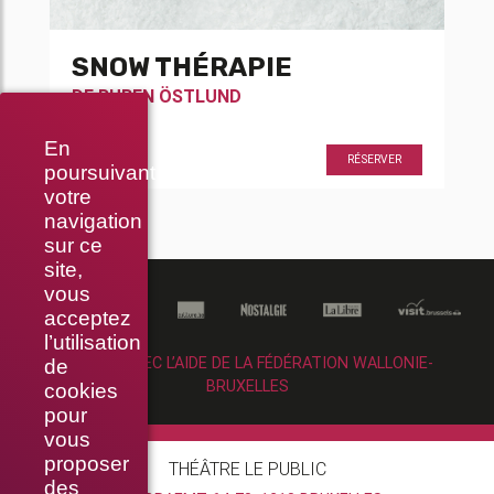
SNOW THÉRAPIE
DE
RUBEN ÖSTLUND
En
20h30
RÉSERVER
poursuivant
votre
navigation
sur ce
site,
vous
acceptez
l’utilisation
RÉALISÉ AVEC L’AIDE DE LA FÉDÉRATION WALLONIE-
de
BRUXELLES
cookies
pour
vous
proposer
THÉÂTRE LE PUBLIC
des