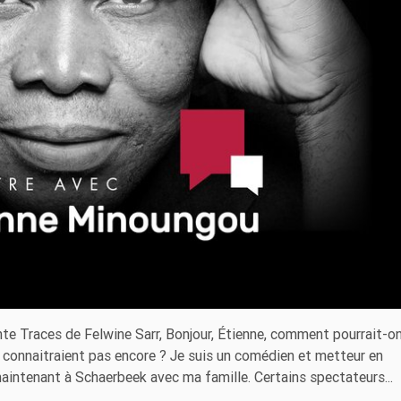
e Traces de Felwine Sarr, Bonjour, Étienne, comment pourrait-on
 connaitraient pas encore ? Je suis un comédien et metteur en
 maintenant à Schaerbeek avec ma famille. Certains spectateurs...