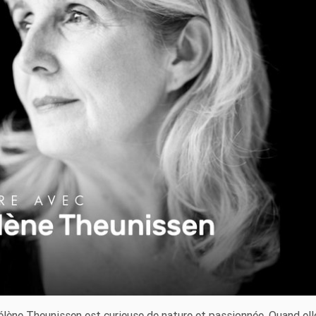
élène Theunissen est curieuse de nature et passionnée. Quand ell