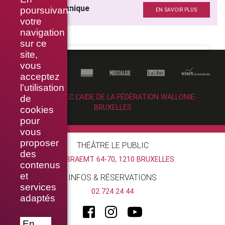
Direction technique
poursuivant
EN SAVOIR PLUS
votre
navigation
sur ce
site,
vous
acceptez
l’utilisation
RÉALISÉ AVEC L’AIDE DE LA FÉDÉRATION WALLONIE-
de
BRUXELLES
cookies
pour
vous
proposer
THÉÂTRE LE PUBLIC
des
RUE BRAEMT 64-70, 1210 BRUXELLES
contenus
et
INFOS & RÉSERVATIONS
services
02 724 24 44
adaptés
En