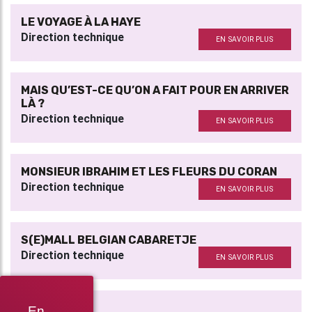
LE VOYAGE À LA HAYE
Direction technique
EN SAVOIR PLUS
MAIS QU’EST-CE QU’ON A FAIT POUR EN ARRIVER
LÀ ?
Direction technique
EN SAVOIR PLUS
MONSIEUR IBRAHIM ET LES FLEURS DU CORAN
Direction technique
EN SAVOIR PLUS
S(E)MALL BELGIAN CABARETJE
Direction technique
EN SAVOIR PLUS
TRAHISONS
En