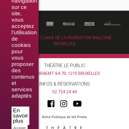
navigation
sur ce
site,
vous
acceptez
l’utilisation
RÉALISÉ AVEC L’AIDE DE LA FÉDÉRATION WALLONIE-
de
BRUXELLES
cookies
pour
vous
proposer
THÉÂTRE LE PUBLIC
des
RUE BRAEMT 64-70, 1210 BRUXELLES
contenus
et
INFOS & RÉSERVATIONS
services
02 724 24 44
adaptés
En
savoir
Notre Politique de Vie Privée
plus
Accepter