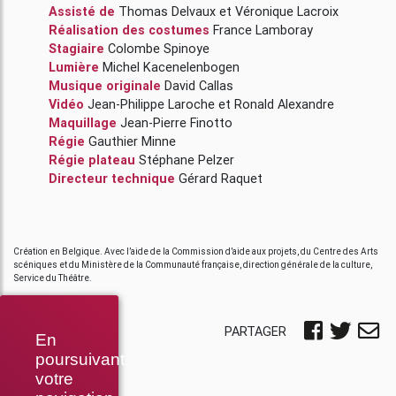
Assisté de
Thomas Delvaux
et
Véronique Lacroix
Réalisation des costumes
France Lamboray
Stagiaire
Colombe Spinoye
Lumière
Michel Kacenelenbogen
Musique originale
David Callas
Vidéo
Jean-Philippe Laroche
et
Ronald Alexandre
Maquillage
Jean-Pierre Finotto
Régie
Gauthier Minne
Régie plateau
Stéphane Pelzer
Directeur technique
Gérard Raquet
Création en Belgique. Avec l’aide de la Commission d’aide aux projets, du Centre des Arts
scéniques et du Ministère de la Communauté française, direction générale de la culture,
Service du Théâtre.
PARTAGER
En
poursuivant
votre