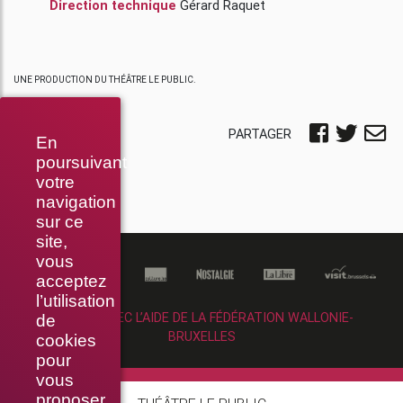
Direction technique
Gérard Raquet
UNE PRODUCTION DU THÉÂTRE LE PUBLIC.
PARTAGER
En
poursuivant
votre
navigation
sur ce
site,
vous
acceptez
l’utilisation
RÉALISÉ AVEC L’AIDE DE LA FÉDÉRATION WALLONIE-
de
BRUXELLES
cookies
pour
vous
proposer