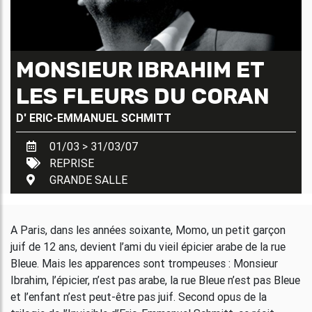
MONSIEUR IBRAHIM ET
LES FLEURS DU CORAN
D'
ERIC-EMMANUEL SCHMITT
01/03 > 31/03/07
REPRISE
GRANDE SALLE
A Paris, dans les années soixante, Momo, un petit garçon
juif de 12 ans, devient l’ami du vieil épicier arabe de la rue
Bleue. Mais les apparences sont trompeuses : Monsieur
Ibrahim, l’épicier, n’est pas arabe, la rue Bleue n’est pas Bleue
et l’enfant n’est peut-être pas juif. Second opus de la