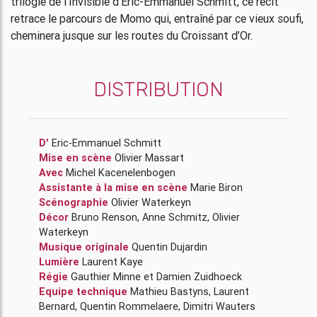
trilogie de l’Invisible d’Eric-Emmanuel Schmitt, ce récit
retrace le parcours de Momo qui, entraîné par ce vieux soufi,
cheminera jusque sur les routes du Croissant d’Or.
DISTRIBUTION
D'
Eric-Emmanuel Schmitt
Mise en scène
Olivier Massart
Avec
Michel Kacenelenbogen
Assistante à la mise en scène
Marie Biron
Scénographie
Olivier Waterkeyn
Décor
Bruno Renson
,
Anne Schmitz
,
Olivier
Waterkeyn
Musique originale
Quentin Dujardin
Lumière
Laurent Kaye
Régie
Gauthier Minne
et
Damien Zuidhoeck
Equipe technique
Mathieu Bastyns
,
Laurent
Bernard
,
Quentin Rommelaere
,
Dimitri Wauters