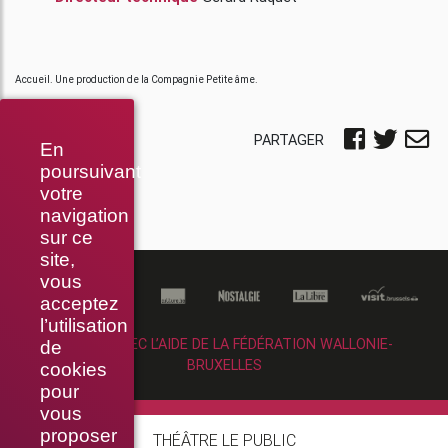
Accueil. Une production de la Compagnie Petite âme.
PARTAGER
En
poursuivant
votre
navigation
sur ce
site,
vous
acceptez
l’utilisation
RÉALISÉ AVEC L’AIDE DE LA FÉDÉRATION WALLONIE-
de
BRUXELLES
cookies
pour
vous
proposer
THÉÂTRE LE PUBLIC