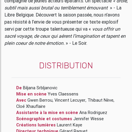
compagnie de jeunes acteurs épatants. Un spectacle
«
drôle,
subtil mais aussi brutal ou terriblement émouvant
» - La
Libre Belgique. Découvert la saison passée, nous n’avons
pas résisté à l’envie de vous présenter ce texte explosif
servi par cette troupe talentueuse qui va «
vous offrir un
sacré voyage, de ceux qui aérent l’imagination et tapent en
plein coeur de notre émotion.
» - Le Soir.
DISTRIBUTION
De
Biljana Srbljanovic
Mise en scène
Yves Claessens
Avec
Gwen Berrou
,
Vincent Lecuyer
,
Thibaut Nève
,
Cloé Xhauflaire
Assistante à la mise en scène
Ana Rodriguez
Scénographie et costumes
Jennifer Wesse
Créations lumières
Laurent Kaye
Directeur technique
Gérard Raquet