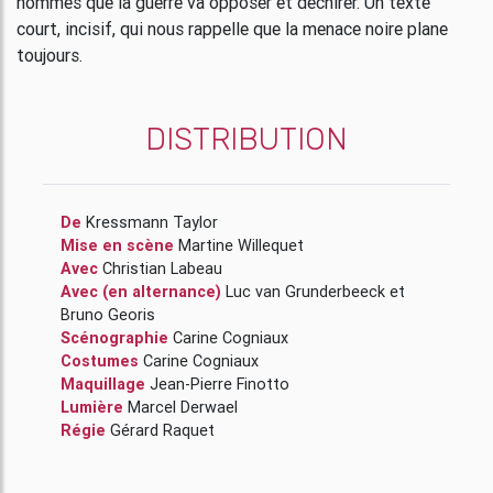
hommes que la guerre va opposer et déchirer. Un texte
court, incisif, qui nous rappelle que la menace noire plane
toujours.
DISTRIBUTION
De
Kressmann Taylor
Mise en scène
Martine Willequet
Avec
Christian Labeau
Avec (en alternance)
Luc van Grunderbeeck
et
Bruno Georis
Scénographie
Carine Cogniaux
Costumes
Carine Cogniaux
Maquillage
Jean-Pierre Finotto
Lumière
Marcel Derwael
Régie
Gérard Raquet