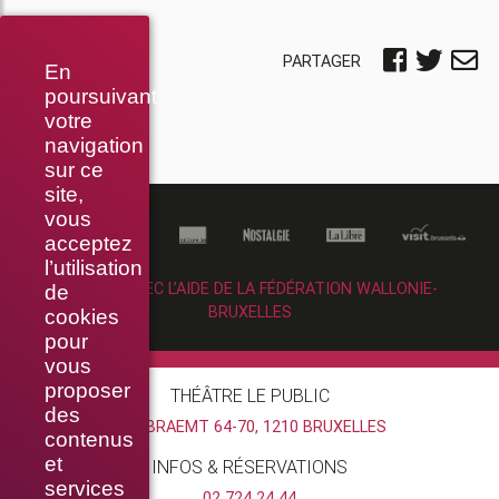
PARTAGER
En
poursuivant
votre
navigation
sur ce
site,
vous
acceptez
l’utilisation
RÉALISÉ AVEC L’AIDE DE LA FÉDÉRATION WALLONIE-
de
BRUXELLES
cookies
pour
vous
proposer
THÉÂTRE LE PUBLIC
des
RUE BRAEMT 64-70, 1210 BRUXELLES
contenus
et
INFOS & RÉSERVATIONS
services
02 724 24 44