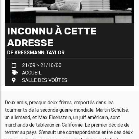
INCONNU À CETTE
ADRESSE
DE
KRESSMANN TAYLOR
21/09 > 21/10/00
ACCUEIL
SALLE DES VOÛTES
Deux amis, presque deux frères, emportés dans les
tourments de la seconde guerre mondiale. Martin Schulse,
un allemand, et Max Eisenstein, un juif américain, sont
marchands de tableaux en Californie. Le premier décide de
rentrer au pays. S’ensuit une correspondance entre ces deux