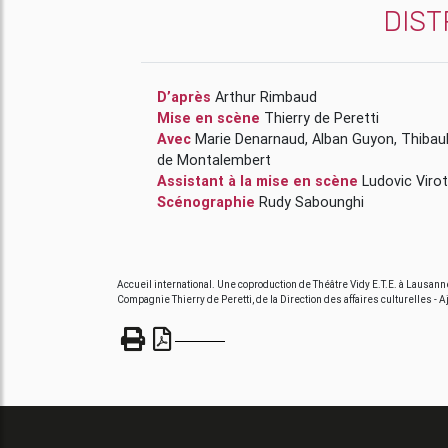
DIST
D’après
Arthur Rimbaud
Mise en scène
Thierry de Peretti
Avec
Marie Denarnaud
,
Alban Guyon
,
Thibau
de Montalembert
Assistant à la mise en scène
Ludovic Virot
Scénographie
Rudy Sabounghi
Accueil international. Une coproduction de Théâtre Vidy E.T.E. à Lausanne 
Compagnie Thierry de Peretti, de la Direction des affaires culturelles - Aja