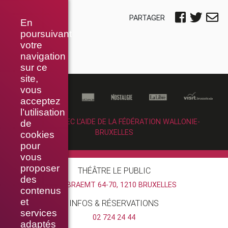
PARTAGER
En
poursuivant
votre
navigation
sur ce
site,
vous
acceptez
l’utilisation
RÉALISÉ AVEC L’AIDE DE LA FÉDÉRATION WALLONIE-
de
BRUXELLES
cookies
pour
vous
proposer
THÉÂTRE LE PUBLIC
des
RUE BRAEMT 64-70, 1210 BRUXELLES
contenus
et
INFOS & RÉSERVATIONS
services
02 724 24 44
adaptés