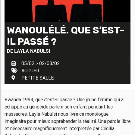
WANOULÉLÉ. QUE S’EST-
IL PASSÉ ?
DE
LAYLA NABULSI
05/02 > 02/03/02
ACCUEIL
PETITE SALLE
Rwanda 1994, que s’est-il passé ? Une jeune femme qui a
échappé au génocide parle à son enfant pendant les
massacres. Layla Nabulsi nous livre ce monologue
imaginaire pour mieux appréhender la réalité. Une parole libre
et nécessaire magnifiquement interprétée par Cécilia