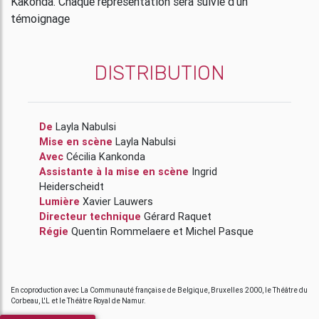
Kakonda. Chaque représentation sera suivie d’un
témoignage
DISTRIBUTION
De
Layla Nabulsi
Mise en scène
Layla Nabulsi
Avec
Cécilia Kankonda
Assistante à la mise en scène
Ingrid
Heiderscheidt
Lumière
Xavier Lauwers
Directeur technique
Gérard Raquet
Régie
Quentin Rommelaere
et
Michel Pasque
En coproduction avec La Communauté française de Belgique, Bruxelles 2000, le Théâtre du
Corbeau, L'L et le Théâtre Royal de Namur.